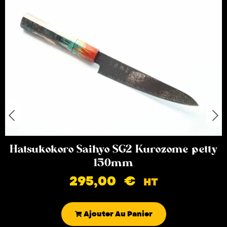
Hatsukokoro Saihyo SG2 Kurozome petty
150mm
295,00
€
HT
Ajouter Au Panier