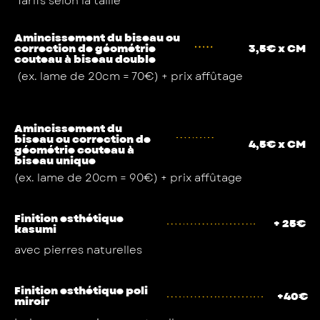
Tarifs selon la taille
Amincissement du biseau ou
correction de géométrie
3,5€ x CM
couteau à biseau double
(ex. lame de 20cm = 70€) + prix affûtage
Amincissement du
biseau ou correction de
4,5€ x CM
géométrie couteau à
biseau unique
(ex. lame de 20cm = 90€) + prix affûtage
Finition esthétique
+ 25€
kasumi
avec pierres naturelles
Finition esthétique poli
+40€
miroir