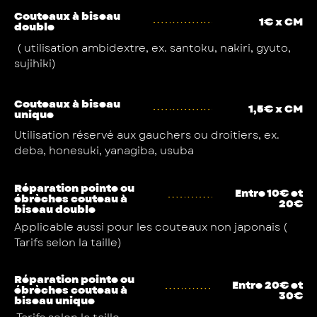
Couteaux à biseau
1€ x CM
double
( utilisation ambidextre, ex. santoku, nakiri, gyuto,
sujihiki)
Couteaux à biseau
1,5€ x CM
unique
Utilisation réservé aux gauchers ou droitiers, ex.
deba, honesuki, yanagiba, usuba
Réparation pointe ou
Entre 10€ et
ébrèches couteau à
20€
biseau double
Applicable aussi pour les couteaux non japonais (
Tarifs selon la taille)
Réparation pointe ou
Entre 20€ et
ébrèches couteau à
30€
biseau unique