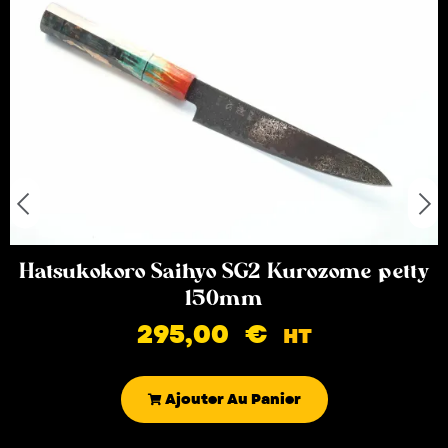
Hatsukokoro Saihyo SG2 Kurozome petty
150mm
295,00
€
HT
Ajouter Au Panier