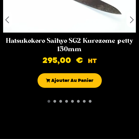
Hatsukokoro Saihyo SG2 Kurozome petty
150mm
295,00
€
HT
Ajouter Au Panier