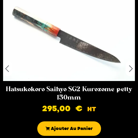
Hatsukokoro Saihyo SG2 Kurozome petty
150mm
295,00
€
HT
Ajouter Au Panier