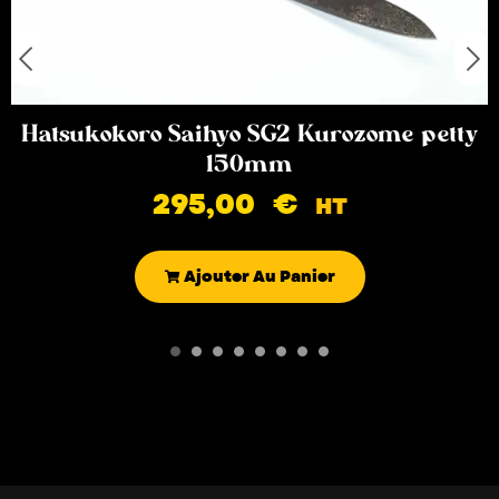
Hatsukokoro Saihyo SG2 Kurozome petty
150mm
295,00
€
HT
Ajouter Au Panier