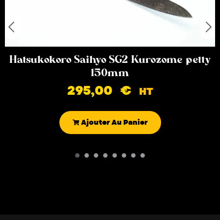
Hatsukokoro Saihyo SG2 Kurozome petty
150mm
295,00
€
HT
Ajouter Au Panier