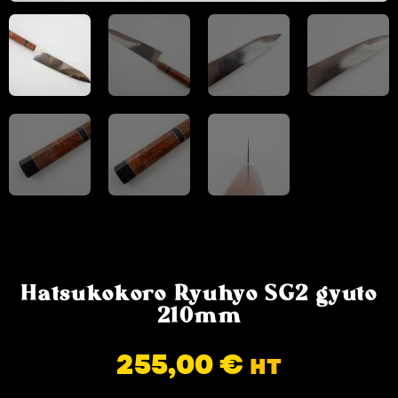
Hatsukokoro Ryuhyo SG2 gyuto
210mm
255,00
€
HT