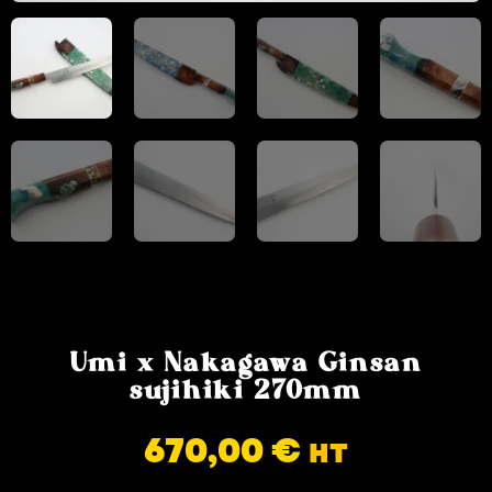
Umi x Nakagawa Ginsan
sujihiki 270mm
670,00
€
HT