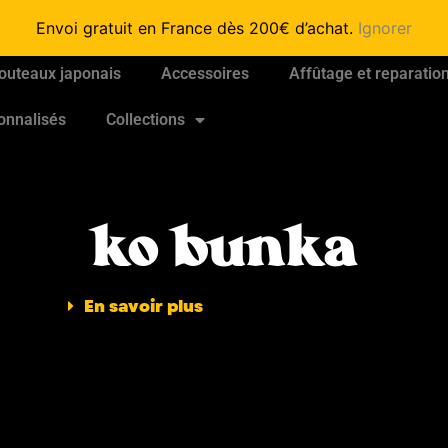
Envoi gratuit en France dès 200€ d’achat.
Ignorer
outeaux japonais
Accessoires
Affûtage et reparatio
onnalisés
Collections
ko bunka
En savoir plus