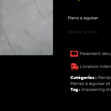
Pierre a aiguiser
Rupture de stock
Paiement sécur
Livraison inte
Catégories :
Pierre
Pierres à aiguiser e
Tag :
sharpening st