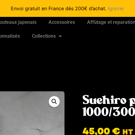
Envoi gratuit en France dès 200€ d’achat.
Ignorer
outeaux japonais
Accessoires
Affûtage et reparatio
onnalisés
Collections
Suehiro p
1000/30
45,00
€
HT