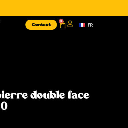
n
0
Contact
FR
EN
ierre double face
00