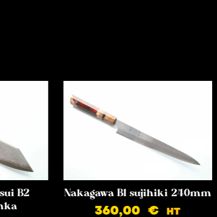
sui B2
Nakagawa B1 sujihiki 240mm
nka
360,00
€
HT