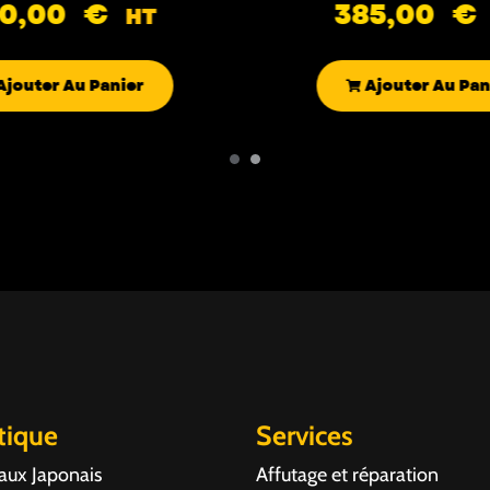
90,00
€
385,00
€
HT
Ajouter Au Panier
Ajouter Au Pan
tique
Services
aux Japonais
Affutage et réparation