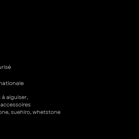
isé ​
rnationale
s à aiguiser
,
t accessoires
one
,
suehiro
,
whetstone