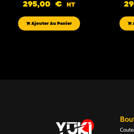
295,00
€
2
HT
Ajouter Au Panier
Bou
Coute