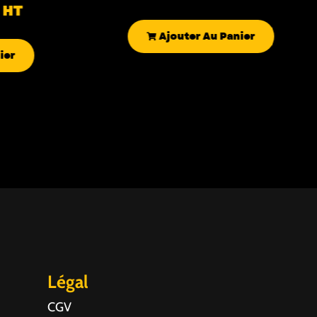
HT
Ajouter Au Panier
ier
Légal
CGV