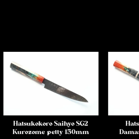
Hatsukokoro Saihyo SG2
Hats
Kurozome petty 150mm
Damas