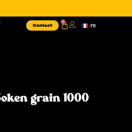
n
0
Contact
FR
EN
oken grain 1000