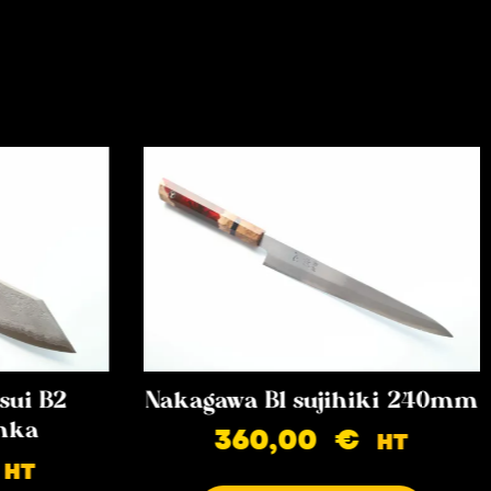
sui B2
Nakagawa B1 sujihiki 240mm
nka
360,00
€
HT
HT