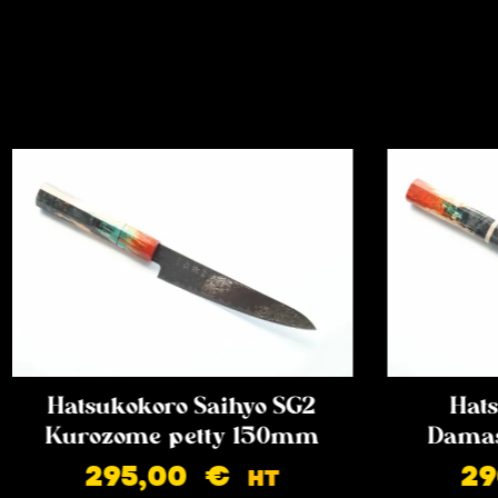
Hatsukokoro Saihyo SG2
Hats
Kurozome petty 150mm
Damas
295,00
€
2
HT