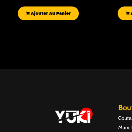
Ajouter Au Panier
Bou
Coute
Manch