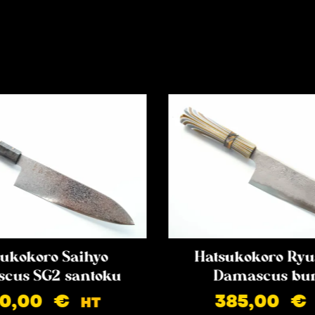
ukokoro Saihyo
Hatsukokoro Ryu
cus SG2 santoku
Damascus bu
90,00
€
385,00
€
HT