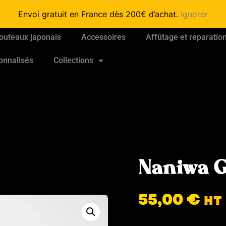
Envoi gratuit en France dès 200€ d’achat.
Ignorer
outeaux japonais
Accessoires
Affûtage et reparatio
onnalisés
Collections
Naniwa G
55,00
€
HT