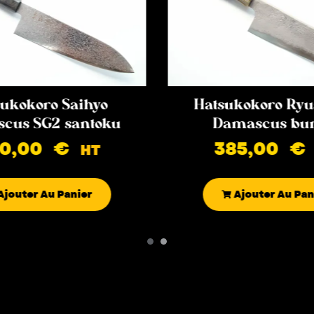
ukokoro Saihyo
Hatsukokoro Ryu
cus SG2 santoku
Damascus bu
90,00
€
385,00
€
HT
Ajouter Au Panier
Ajouter Au Pan