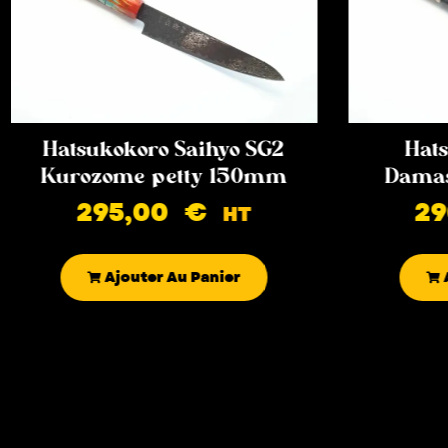
Hatsukokoro Saihyo SG2
Hats
Kurozome petty 150mm
Damas
295,00
€
2
HT
Ajouter Au Panier