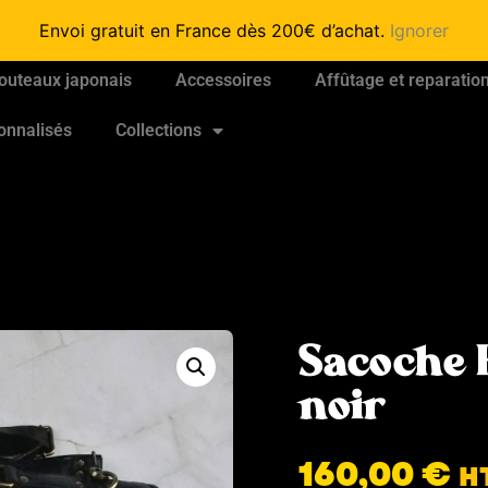
Envoi gratuit en France dès 200€ d’achat.
Ignorer
outeaux japonais
Accessoires
Affûtage et reparatio
onnalisés
Collections
Sacoche 
noir
160,00
€
H