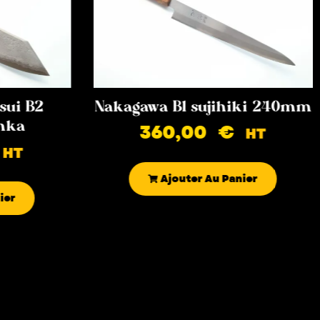
sui B2
Nakagawa B1 sujihiki 240mm
nka
360,00
€
HT
HT
Ajouter Au Panier
ier