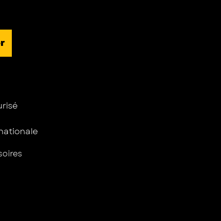
r
isé ​
rnationale
oires