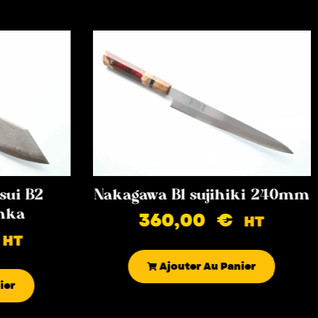
sui B2
Nakagawa B1 sujihiki 240mm
nka
360,00
€
HT
HT
Ajouter Au Panier
ier