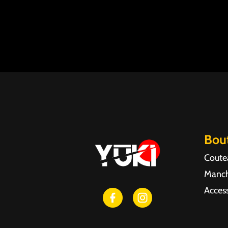
Bou
Coute
Manch
Access