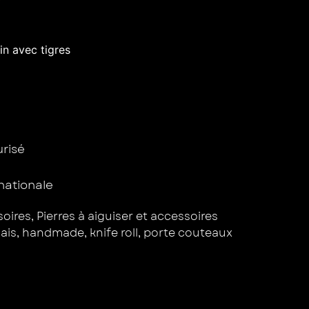
in avec tigres
isé ​
rnationale
oires
,
Pierres à aiguiser et accessoires
ais
,
handmade
,
knife roll
,
porte couteaux