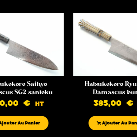
ukokoro Saihyo
Hatsukokoro Ryu
cus SG2 santoku
Damascus bu
90,00
€
385,00
€
HT
Ajouter Au Panier
Ajouter Au Pan