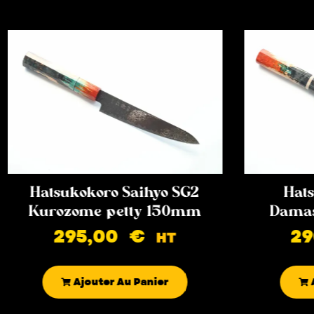
Hatsukokoro Saihyo SG2
Hats
Kurozome petty 150mm
Damas
295,00
€
2
HT
Ajouter Au Panier