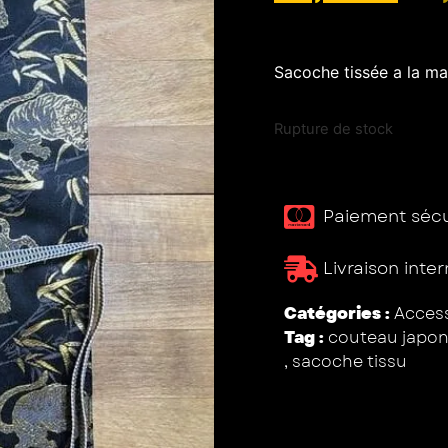
Sacoche tissée a la ma
Rupture de stock
Paiement sécur
Livraison inte
Catégories :
Access
Tag :
couteau japon
,
sacoche tissu