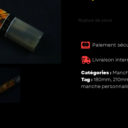
Rupture de stock
Paiement sécur
Livraison inte
Catégories :
Manche
Tag :
180mm
,
210m
manche personnali