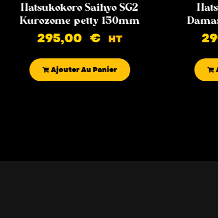
Hatsukokoro Saihyo SG2
Hats
Kurozome petty 150mm
Damas
295,00
€
2
HT
Ajouter Au Panier