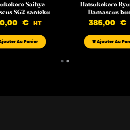
ukokoro Saihyo
Hatsukokoro Ryu
cus SG2 santoku
Damascus bu
90,00
€
385,00
€
HT
Ajouter Au Panier
Ajouter Au Pan