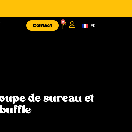
n
0
Contact
FR
EN
oupe de sureau et
buffle
T