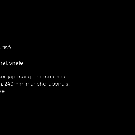
isé ​
rnationale
s japonais personnalisés
m
,
240mm
,
manche japonais
,
sé