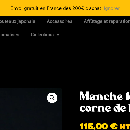
Envoi gratuit en France dès 200€ d’achat.
Ignorer
outeaux japonais
Accessoires
Affûtage et reparatio
onnalisés
Collections
Manche l
corne de 
115,00
€
H