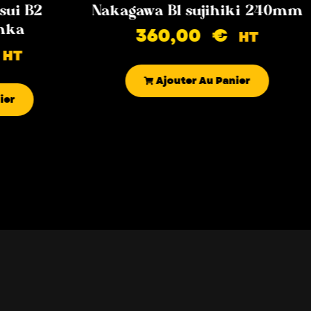
sui B2
Nakagawa B1 sujihiki 240mm
nka
360,00
€
HT
HT
Ajouter Au Panier
ier