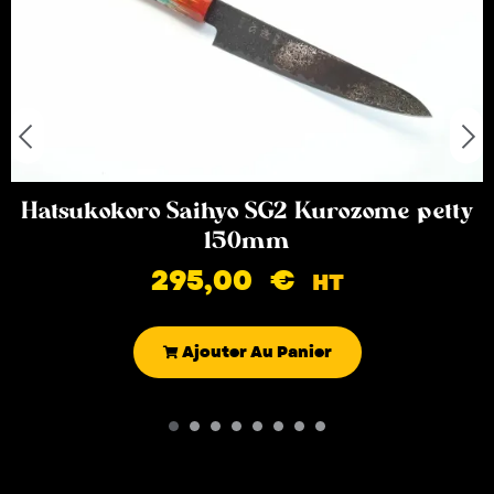
Hatsukokoro Saihyo SG2 Kurozome petty
150mm
295,00
€
HT
Ajouter Au Panier