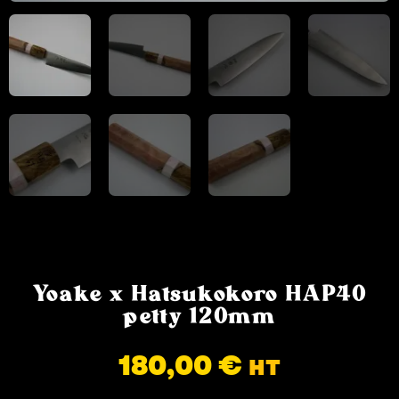
Yoake x Hatsukokoro HAP40
petty 120mm
180,00
€
HT