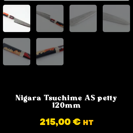
Nigara Tsuchime AS petty
120mm
215,00
€
HT