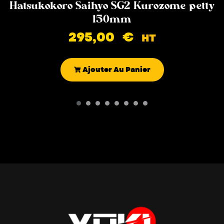
Hatsukokoro Saihyo SG2 Kurozome petty
150mm
295,00
€
HT
Ajouter Au Panier