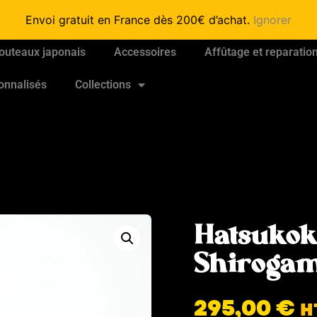
Envoi gratuit en France dès 200€ d’achat.
Ignorer
outeaux japonais
Accessoires
Affûtage et reparatio
onnalisés
Collections
Hatsukok
Shirogam
295,00
€
H