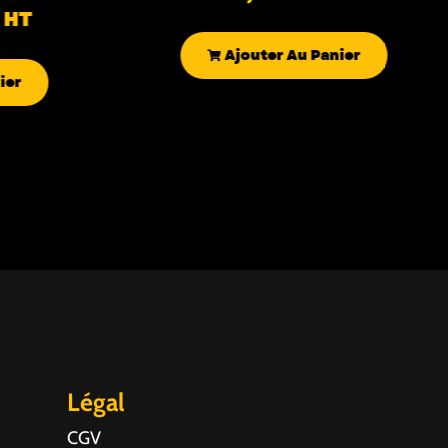
HT
Ajouter Au Panier
ier
Légal
CGV