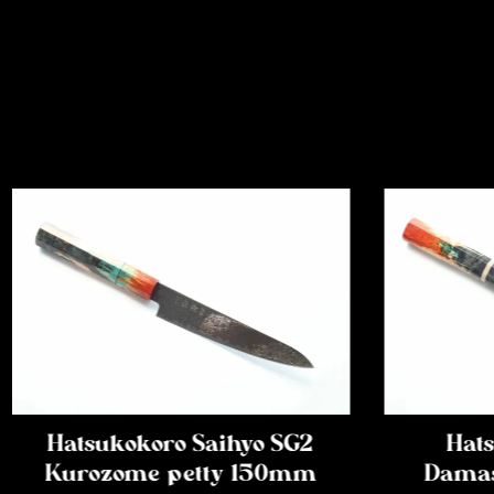
Hatsukokoro Saihyo SG2
Hats
Kurozome petty 150mm
Damas