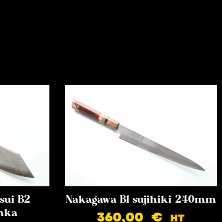
sui B2
Nakagawa B1 sujihiki 240mm
nka
360,00
€
HT