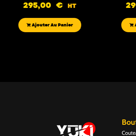
295,00
€
2
HT
Ajouter Au Panier
Bou
Coute