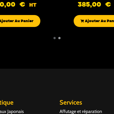
90,00
€
385,00
€
HT
Ajouter Au Panier
Ajouter Au Pan
tique
Services
aux Japonais
Affutage et réparation