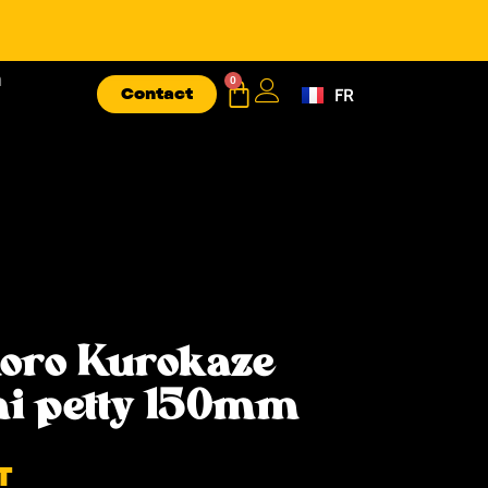
n
0
Contact
FR
EN
oro Kurokaze
i petty 150mm
T