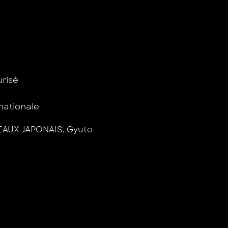
isé ​
rnationale
AUX JAPONAIS
,
Gyuto