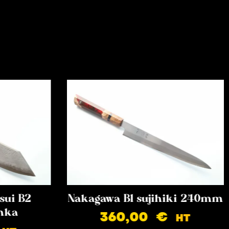
sui B2
Nakagawa B1 sujihiki 240mm
nka
360,00
€
HT