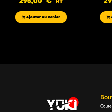
295,00
€
2
HT
Ajouter Au Panier
Bou
Coute