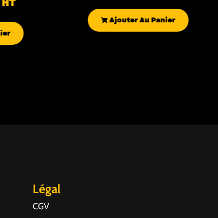
HT
Ajouter Au Panier
ier
Légal
CGV