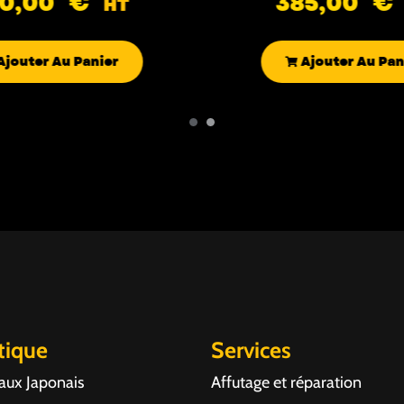
90,00
€
385,00
€
HT
Ajouter Au Panier
Ajouter Au Pan
tique
Services
aux Japonais
Affutage et réparation