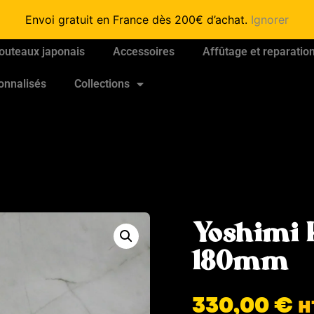
Envoi gratuit en France dès 200€ d’achat.
Ignorer
outeaux japonais
Accessoires
Affûtage et reparatio
onnalisés
Collections
Yoshimi 
180mm
330,00
€
H