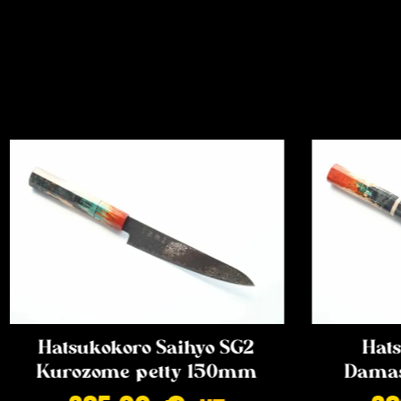
Hatsukokoro Saihyo SG2
Hats
Kurozome petty 150mm
Damas