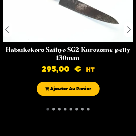
Hatsukokoro Saihyo SG2 Kurozome petty
150mm
295,00
€
HT
Ajouter Au Panier