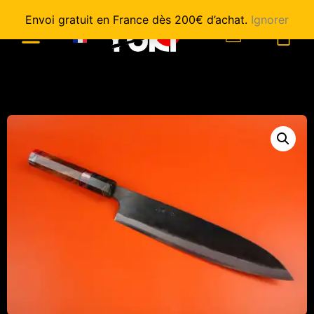
Envoi gratuit en France dès 200€ d’achat.
Ignorer
0