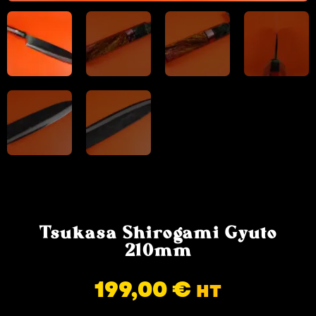
Tsukasa Shirogami Gyuto
210mm
199,00
€
HT