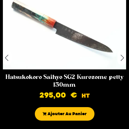
Hatsukokoro Saihyo SG2 Kurozome petty
150mm
295,00
€
HT
Ajouter Au Panier