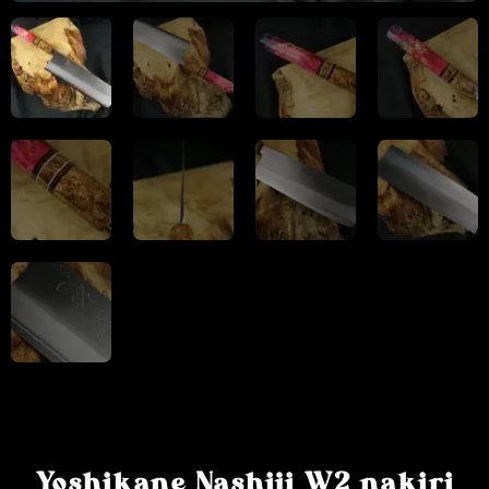
Yoshikane Nashiji W2 nakiri