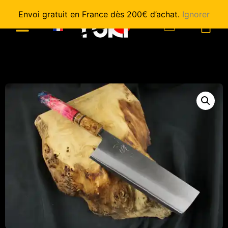
Envoi gratuit en France dès 200€ d’achat.
Ignorer
0