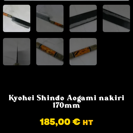
Kyohei Shindo Aogami nakiri
170mm
185,00
€
HT