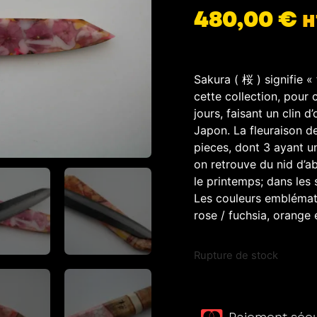
480,00
€
H
Sakura ( 桜 ) signifie « 
cette collection, pour 
jours, faisant un clin 
Japon.
La fleuraison de
pieces, dont 3 ayant 
on retrouve du nid d’a
le printemps; dans les s
Les couleurs emblémati
rose / fuchsia, orange 
Rupture de stock
Paiement sécur