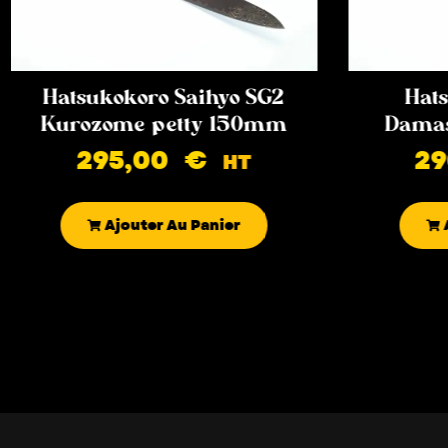
Hatsukokoro Saihyo SG2
Hats
Kurozome petty 150mm
Damas
295,00
€
2
HT
Ajouter Au Panier