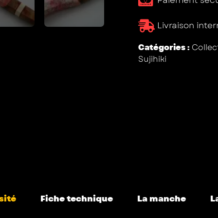
Livraison inte
Catégories :
Colle
Sujihiki
sité
Fiche technique
La manche
L