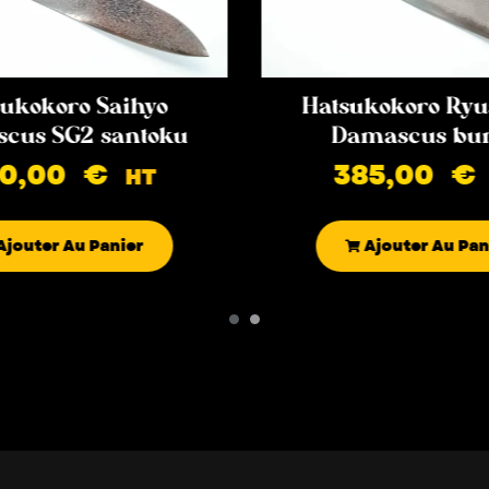
ukokoro Saihyo
Hatsukokoro Ryu
cus SG2 santoku
Damascus bu
90,00
€
385,00
€
HT
Ajouter Au Panier
Ajouter Au Pan