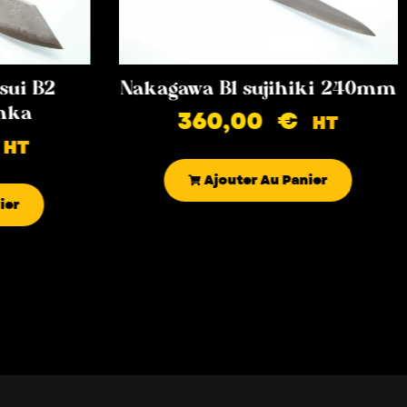
sui B2
Nakagawa B1 sujihiki 240mm
nka
360,00
€
HT
HT
Ajouter Au Panier
ier