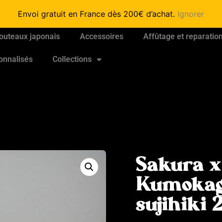
Envoi gratuit en France dès 200€ d’achat.
Ignorer
outeaux japonais
Accessoires
Affûtage et reparatio
onnalisés
Collections
Sakura x
Kumokag
sujihik