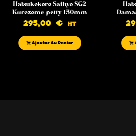
Hatsukokoro Saihyo SG2
Hats
Kurozome petty 150mm
Damas
295,00
€
2
HT
Ajouter Au Panier