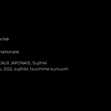
isé ​
rnationale
AUX JAPONAIS
,
Sujihiki
o
,
SG2
,
sujihiki
,
tsuchime kurouchi