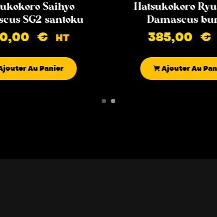
ukokoro Saihyo
Hatsukokoro Ryu
cus SG2 santoku
Damascus bu
90,00
€
385,00
€
HT
Ajouter Au Panier
Ajouter Au Pan