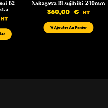
sui B2
Nakagawa B1 sujihiki 240mm
nka
360,00
€
HT
HT
Ajouter Au Panier
ier