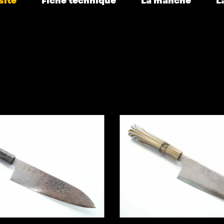
sité
Fiche technique
La manche
L