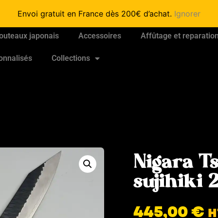
Envoi gratuit en France dès 200€ d’achat.
Ignorer
outeaux japonais
Accessoires
Affûtage et reparatio
onnalisés
Collections
Nigara T
sujihik
445,00
€
H