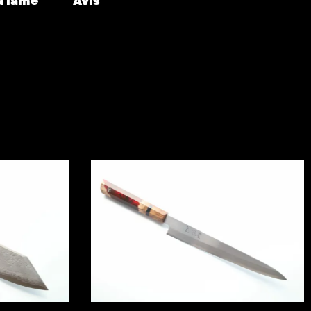
a lame
Avis