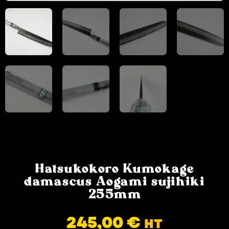
Hatsukokoro Kumokage
damascus Aogami sujihiki
255mm
245,00
€
HT