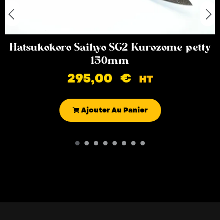
Hatsukokoro Saihyo SG2 Kurozome petty
150mm
295,00
€
HT
Ajouter Au Panier