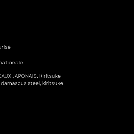
isé ​
rnationale
AUX JAPONAIS
,
Kiritsuke
,
damascus steel
,
kiritsuke