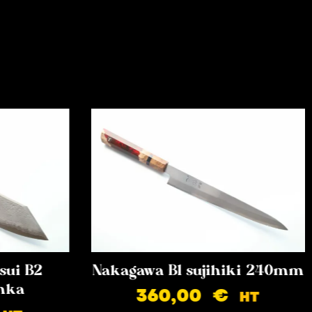
sui B2
Nakagawa B1 sujihiki 240mm
nka
360,00
€
HT