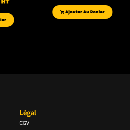
HT
Ajouter Au Panier
ier
Légal
CGV