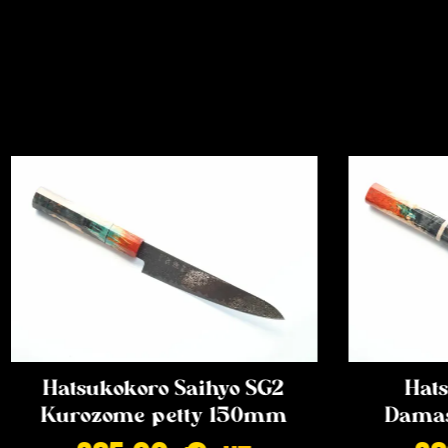
Hatsukokoro Saihyo SG2
Hats
Kurozome petty 150mm
Damas