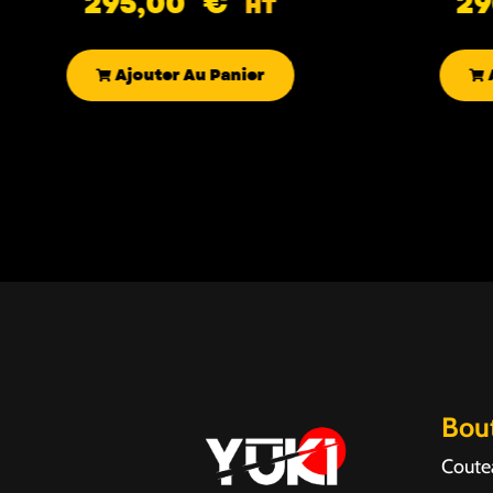
295,00
€
2
HT
Ajouter Au Panier
Bou
Coute