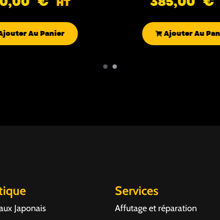
90,00
€
385,00
€
HT
Ajouter Au Panier
Ajouter Au Pan
tique
Services
aux Japonais
Affutage et réparation