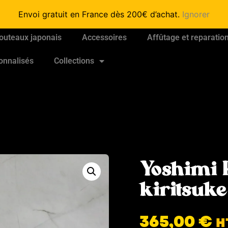
Envoi gratuit en France dès 200€ d’achat.
Ignorer
outeaux japonais
Accessoires
Affûtage et reparatio
onnalisés
Collections
Yoshimi 
kiritsuk
365,00
€
H