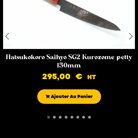
Hatsukokoro Saihyo SG2 Kurozome petty
150mm
295,00
€
HT
Ajouter Au Panier