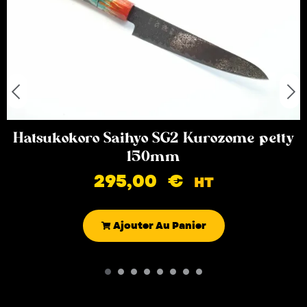
Hatsukokoro Saihyo SG2 Kurozome petty
150mm
295,00
€
HT
Ajouter Au Panier