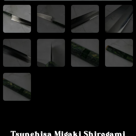
Tsunehisa Migaki Shirogami