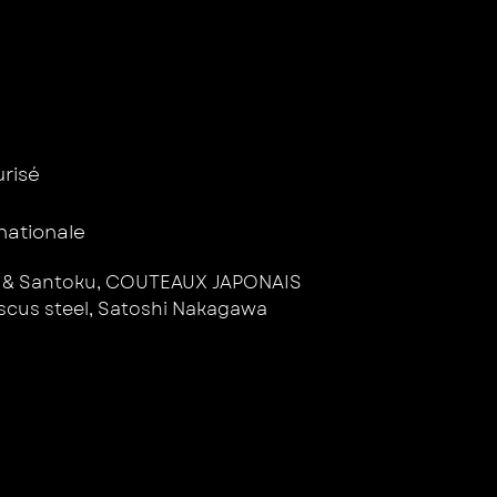
isé ​
rnationale
 & Santoku
,
COUTEAUX JAPONAIS
cus steel
,
Satoshi Nakagawa