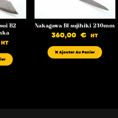
sui B2
Nakagawa B1 sujihiki 240mm
nka
360,00
€
HT
HT
Ajouter Au Panier
ier