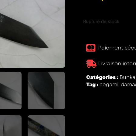
Rupture de stock
Paiement sécur
Livraison inte
Catégories :
Bunka
Tag :
aogami
,
damas