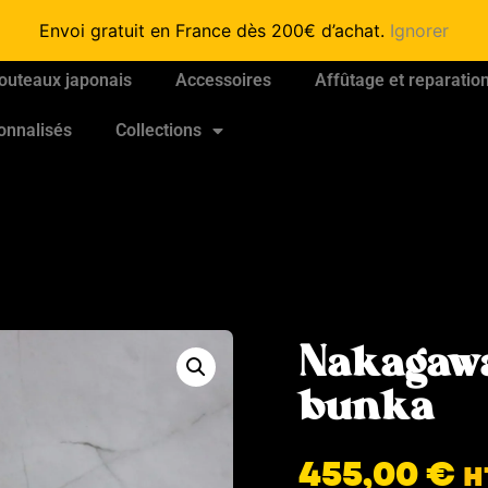
Envoi gratuit en France dès 200€ d’achat.
Ignorer
outeaux japonais
Accessoires
Affûtage et reparatio
onnalisés
Collections
Nakagaw
bunka
455,00
€
H