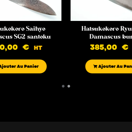
ukokoro Saihyo
Hatsukokoro Ryu
cus SG2 santoku
Damascus bu
90,00
€
385,00
€
HT
Ajouter Au Panier
Ajouter Au Pan