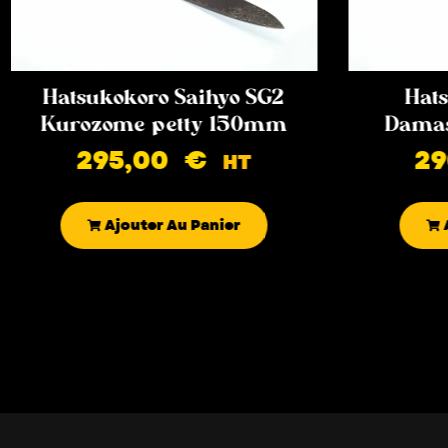
Hatsukokoro Saihyo SG2
Hats
Kurozome petty 150mm
Damas
295,00
€
2
HT
Ajouter Au Panier