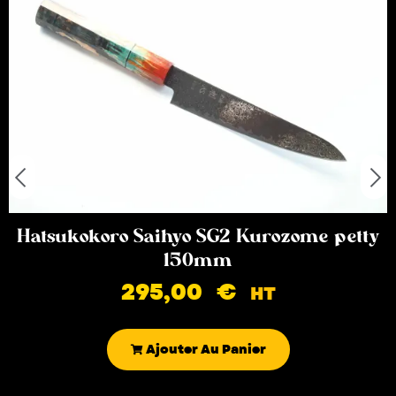
Hatsukokoro Saihyo SG2 Kurozome petty
150mm
295,00
€
HT
Ajouter Au Panier