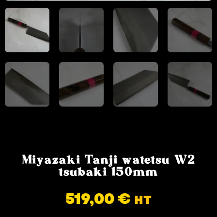
Miyazaki Tanji watetsu W2
tsubaki 150mm
519,00
€
HT