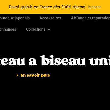
Envoi gratuit en France dès 200€ d’achat.
Ignorer
outeaux japonais
Accessoires
Affûtage et reparatio
onnalisés
Collections
teau a biseau un
En savoir plus