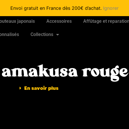
Envoi gratuit en France dès 200€ d’achat.
Ignorer
outeaux japonais
Accessoires
Affûtage et reparatio
onnalisés
Collections
amakusa rouge
En savoir plus