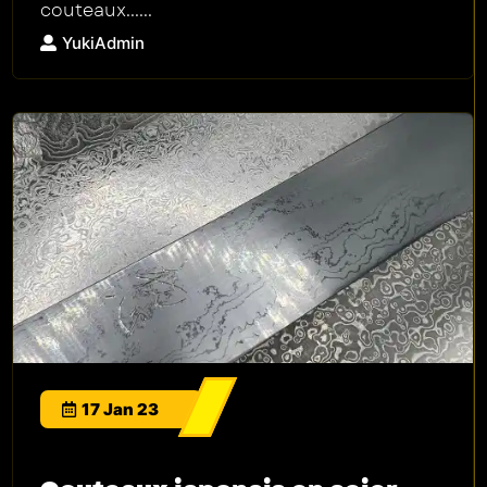
couteaux......
YukiAdmin
17 Jan 23