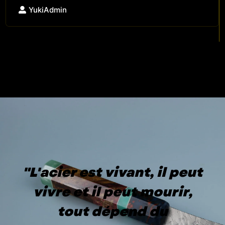
YukiAdmin
"L'acier est vivant, il peut
vivre et il peut mourir,
tout dépend du