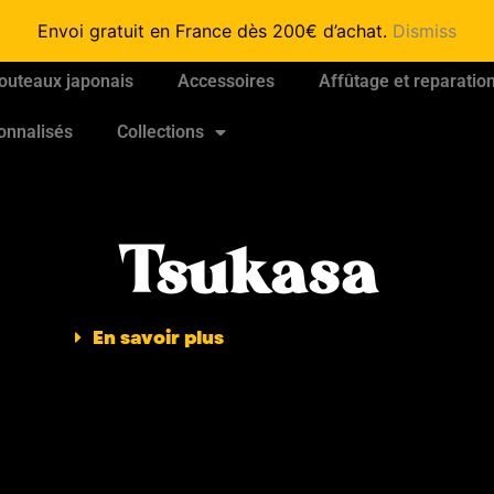
Envoi gratuit en France dès 200€ d’achat.
Dismiss
outeaux japonais
Accessoires
Affûtage et reparatio
onnalisés
Collections
Tsukasa
En savoir plus