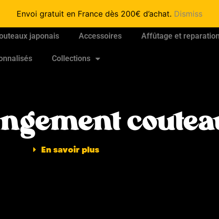
Envoi gratuit en France dès 200€ d’achat.
Dismiss
outeaux japonais
Accessoires
Affûtage et reparatio
onnalisés
Collections
ngement coutea
En savoir plus